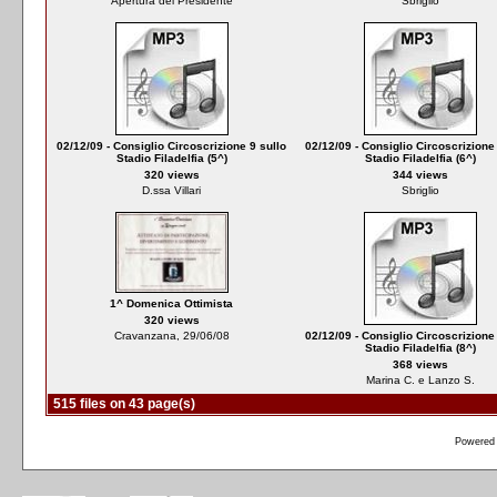
Apertura del Presidente
Sbriglio
02/12/09 - Consiglio Circoscrizione 9 sullo
02/12/09 - Consiglio Circoscrizione
Stadio Filadelfia (5^)
Stadio Filadelfia (6^)
320 views
344 views
D.ssa Villari
Sbriglio
1^ Domenica Ottimista
320 views
Cravanzana, 29/06/08
02/12/09 - Consiglio Circoscrizione
Stadio Filadelfia (8^)
368 views
Marina C. e Lanzo S.
515 files on 43 page(s)
Powered