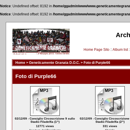
Notice
: Undefined offset: 8192 in
/home/ggadmin/www/www.geneticamentegranata.
Notice
: Undefined offset: 8192 in
/home/ggadmin/www/www.geneticamentegranata.
Arch
Home Page Sito
::
Album list
:
Home
>
Geneticamente Granata D.O.C.
>
Foto di Purple66
Foto di Purple66
02/12/09 - Consiglio Circoscrizione 9 sullo
02/12/09 - Consiglio Circoscrizione
Stadio Filadelfia (1^)
Stadio Filadelfia (2^)
12771 views
331 views